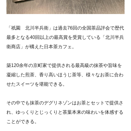
「祇園 北川半兵衛」は過去76回の全国茶品評会で歴代
最多となる40回以上の最高賞を受賞している「北川半兵
衛商店」が構えた日本茶カフェ。
築120余年の京町家で提供される最高級の抹茶や旨味を
凝縮した煎茶、香り高いほうじ茶等、様々なお茶に合わ
せたスイーツを堪能できる。
その中でも抹茶のデグリネゾンはお茶とセットで提供さ
れ、ゆっくりとじっくりと茶葉本来の味わいを体感する
ことができる。