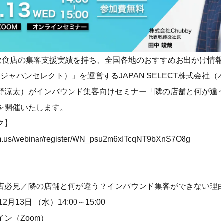
飲食店の集客支援実績を持ち、全国各地のおすすめお出かけ情
CT（ジャパンセレクト）」を運営するJAPAN SELECT株式会
野涼太）がインバウンド集客向けセミナー「隣の店舗と何が違
を開催いたします。
ク】
om.us/webinar/register/WN_psu2m6xITcqNT9bXnS7O8g
店必見／隣の店舗と何が違う？インバウンド集客ができない理
月13日 （水）14:00～15:00
ン（Zoom）